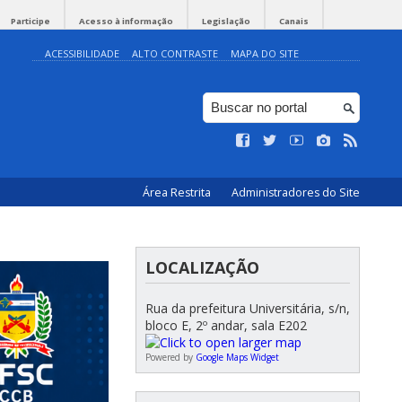
Participe
Acesso à informação
Legislação
Canais
ACESSIBILIDADE
ALTO CONTRASTE
MAPA DO SITE
Área Restrita
Administradores do Site
LOCALIZAÇÃO
Rua da prefeitura Universitária, s/n,
bloco E, 2º andar, sala E202
Powered by
Google Maps Widget