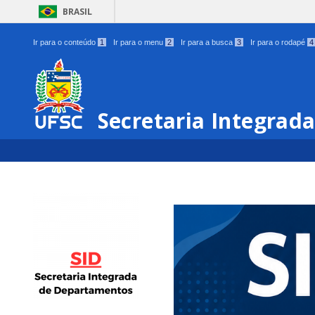
BRASIL
Ir para o conteúdo
1
Ir para o menu
2
Ir para a busca
3
Ir para o rodapé
4
Secretaria Integrad